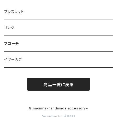
イヤリング
ロングネックレス
ブレスレット
ショートネックレス(40センチ前後)
リング
ブローチ
イヤーカフ
商品一覧に戻る
© naomi's~handmade accessory~
Powered by