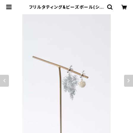
フリルタティング&ビーズボール(シル
バー) | naomi's~handmade ac
cessory~