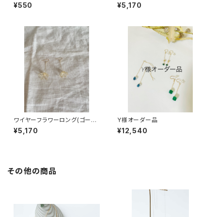
ン)
ー)
¥550
¥5,170
ワイヤーフラワーロング(ゴール
Y様オーダー品
ド)
¥5,170
¥12,540
その他の商品